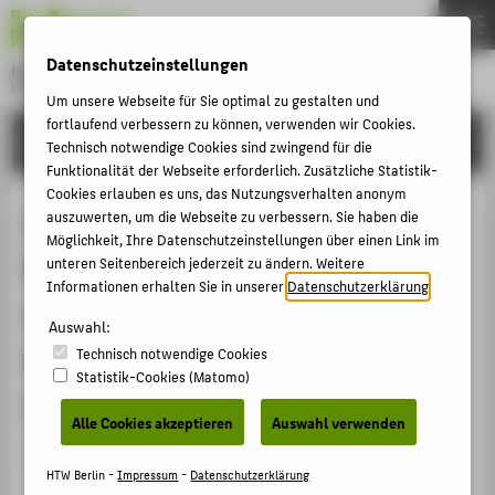
DE
EN
Datenschutzeinstellungen
Hochschule für Technik und Wirtschaft Berlin
University of Applied Sciences
Um unsere Webseite für Sie optimal zu gestalten und
Menu
fortlaufend verbessern zu können, verwenden wir Cookies.
THEMEN
FORSCHUNG
Technisch notwendige Cookies sind zwingend für die
HOCHSCHULE
Funktionalität der Webseite erforderlich. Zusätzliche Statistik-
Cookies erlauben es uns, das Nutzungsverhalten anonym
CAMPUS
Influence of CO2 on the corrosion
auszuwerten, um die Webseite zu verbessern. Sie haben die
Möglichkeit, Ihre Datenschutzeinstellungen über einen Link im
STUDIUM
behaviour of 13Cr martensitic
unteren Seitenbereich jederzeit zu ändern. Weitere
LEHRE
Informationen erhalten Sie in unserer
Datenschutzerklärung
.
stainless steel AISI 420 and low
FORSCHUNG
Auswahl:
alloyed steel AISI 4140 exposed to
Technisch notwendige Cookies
KARRIERE
Statistik-Cookies (Matomo)
saline aquifer water environment
INTERNATIONAL
Alle Cookies akzeptieren
Auswahl verwenden
Veranstaltungsbeitrag › Sonstiger Veranstaltungsbeitrag
INFORMATIONEN FÜR
HTW Berlin -
Impressum
-
Datenschutzerklärung
› 2008