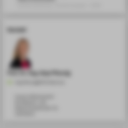
Konferenzbeitrag › Konferenzpaper › 2008
Kontakt
Prof. Dr.-Ing. Anja Pfennig
Anja.Pfennig@HTW-Berlin.de
Campus Wilhelminenhof
WH Gebäude C, 108
Wilhelminenhofstraße 75A
12459
Berlin