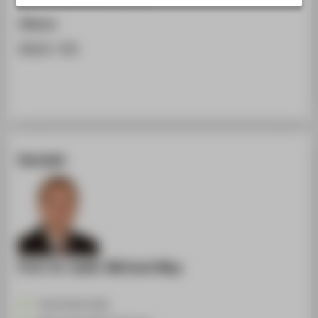
STUDIENINTERESSIERTE
Zitieren
STUDIERENDE
BibTeX
/
RIS
UNTERNEHMEN
ALUMNI
PRESSE
BESCHÄFTIGTE
Kontakt
BELIEBTE SEITEN
DIGITALE DIENSTE
SERVICE
ÜBER DIE HTW BERLIN
Prof. Dr. habil. Michael May
+49 30 5019-2601