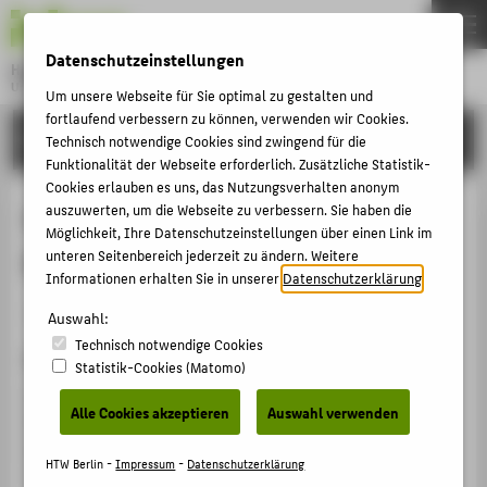
DE
EN
Datenschutzeinstellungen
Hochschule für Technik und Wirtschaft Berlin
University of Applied Sciences
Um unsere Webseite für Sie optimal zu gestalten und
Menu
fortlaufend verbessern zu können, verwenden wir Cookies.
THEMEN
FORSCHUNG
Technisch notwendige Cookies sind zwingend für die
HOCHSCHULE
Funktionalität der Webseite erforderlich. Zusätzliche Statistik-
Cookies erlauben es uns, das Nutzungsverhalten anonym
CAMPUS
High Performance Design Meets
auszuwerten, um die Webseite zu verbessern. Sie haben die
Möglichkeit, Ihre Datenschutzeinstellungen über einen Link im
STUDIUM
BIG DATA
unteren Seitenbereich jederzeit zu ändern. Weitere
LEHRE
Informationen erhalten Sie in unserer
Datenschutzerklärung
.
Konferenzbeitrag › Konferenzpaper › 2014
FORSCHUNG
Auswahl:
Technisch notwendige Cookies
KARRIERE
Zitation
Statistik-Cookies (Matomo)
INTERNATIONAL
Stonecipher, Daniel; Ritter, Ted; May, Michael: High
Alle Cookies akzeptieren
Auswahl verwenden
Performance Design Meets BIG DATA. In: eProceedings
World Workplace 2014. Hg. von IFMA. 1. Houston, TX,
INFORMATIONEN FÜR
HTW Berlin -
Impressum
-
Datenschutzerklärung
USA: IFMA 2014, S. 32-33.